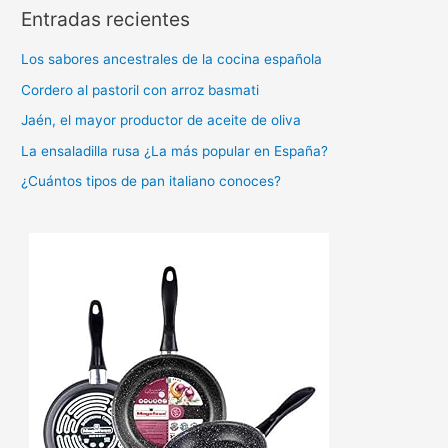
Entradas recientes
c
a
Los sabores ancestrales de la cocina española
r
Cordero al pastoril con arroz basmati
p
Jaén, el mayor productor de aceite de oliva
o
La ensaladilla rusa ¿La más popular en España?
r
:
¿Cuántos tipos de pan italiano conoces?