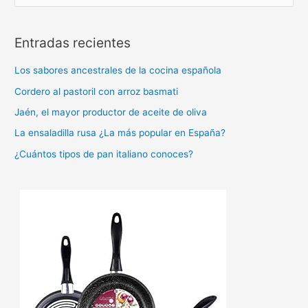
u
s
Entradas recientes
c
a
Los sabores ancestrales de la cocina española
r
Cordero al pastoril con arroz basmati
p
Jaén, el mayor productor de aceite de oliva
o
La ensaladilla rusa ¿La más popular en España?
r
:
¿Cuántos tipos de pan italiano conoces?