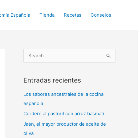
omía Española
Tienda
Recetas
Consejos
B
u
s
Entradas recientes
c
a
Los sabores ancestrales de la cocina
r
española
p
Cordero al pastoril con arroz basmati
o
Jaén, el mayor productor de aceite de
r
oliva
: