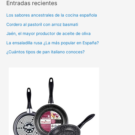
Entradas recientes
c
a
Los sabores ancestrales de la cocina española
r
Cordero al pastoril con arroz basmati
p
Jaén, el mayor productor de aceite de oliva
o
La ensaladilla rusa ¿La más popular en España?
r
:
¿Cuántos tipos de pan italiano conoces?