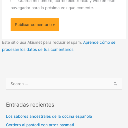
Guarda mi nombre, correo electrónico y web en este
navegador para la próxima vez que comente.
Este sitio usa Akismet para reducir el spam.
Aprende cómo se
procesan los datos de tus comentarios.
B
u
s
Entradas recientes
c
a
Los sabores ancestrales de la cocina española
r
Cordero al pastoril con arroz basmati
p