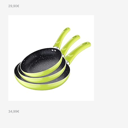
29,90
€
34,99
€