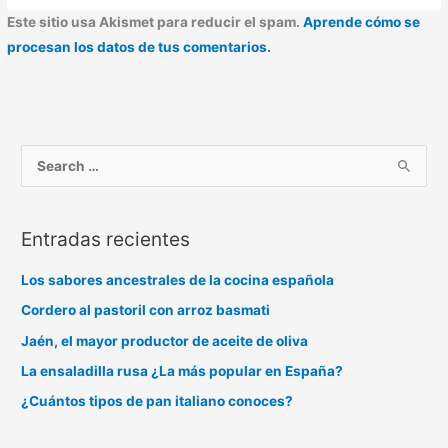
Este sitio usa Akismet para reducir el spam.
Aprende cómo se
procesan los datos de tus comentarios.
B
u
s
Entradas recientes
c
a
Los sabores ancestrales de la cocina española
r
Cordero al pastoril con arroz basmati
p
Jaén, el mayor productor de aceite de oliva
o
La ensaladilla rusa ¿La más popular en España?
r
:
¿Cuántos tipos de pan italiano conoces?